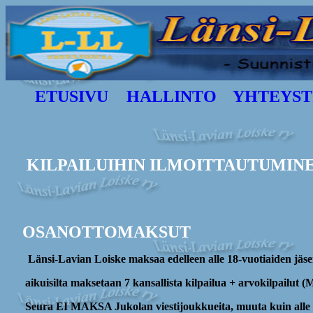
ETUSIVU
HALLINTO
YHTEYST
KILPAILUIHIN ILMOITTAUTUMINE
OSANOTTOMAKSUT
Länsi-Lavian
Loiske maksaa edelleen alle 18-vuotiaiden jäs
aikuisilta maksetaan 7 kansallista kilpailua + arvokilpailut 
Seura EI MAKSA Jukolan viestijoukkueita, muuta kuin alle 18 