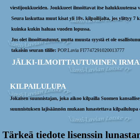
viestijoukkueiden. Joukkueet ilmoittavat itse halukkuutensa vi
Seura laskuttaa muut kisat yli 18v. kilpailijalta, jos ylittyy 7 ka
kuinka kukin haluaa vuoden lopussa.
Jos olet ilmoittautunut, mutta muusta syystä et ole osallistun
takaisin seuran
tilille:
POP
.Lavia
FI7747291020013777
JÄLKI-ILMOITTAUTUMINEN IRMAN
KILPAILULUPA
Jokaisen suunnistajan, joka aikoo kilpailla Suomen kansallises
suunnistuksen lajisäännön mukaan lunastettava kilpailulupa el
Tärkeä tiedote lisenssin lunasta