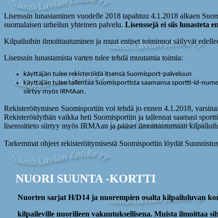
Lisenssin lunastaminen vuodelle 2018 tapahtuu 4.1.2018 alkaen Suomi
suomalaisen urheilun yhteinen palvelu.
Lisenssejä ei siis lunasteta
Kilpailuihin ilmoittautuminen ja muut entiset toiminnot säilyvät edell
Lisenssin lunastamista varten tulee tehdä muutamia toimia:
käyttäjän tulee rekisteröidä itsensä Suomisport-palveluun
käyttäjän tulee tallentaa Suomisportista saamansa sportti-id-numero
siirtyy myös IRMAan.
Rekisteröitymisen Suomisportiin voi tehdä jo ennen 4.1.2018, varsinai
Rekisteröidythän vaikka heti Suomisportiin ja tallennat saamasi sportt
lisenssitieto siirtyy myös IRMAan ja pääset ilmoittautumaan kilpailuih
Tarkemmat ohjeet rekisteröitymisestä Suomisportiin löydät Suunnistus
NUORI SUUNTA -KORTTI
Nuorten sarjat H/D14 ja nuorempien osalta kilpailuluvan kor
kilpaileville nuorilleen vakuutuksellisena. Muista ilmoittaa sihte