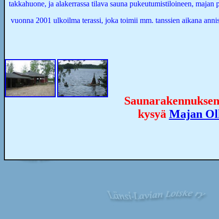
takkahuone, ja alakerrassa tilava sauna pukeutumistiloineen, majan p
vuonna 2001 ulkoilma terassi, joka toimii mm. tanssien aikana annis
Saunarakennuksen 
kysyä
Majan Oll