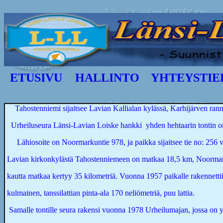
ETUSIVU
HALLINTO
YHTEYSTIE
Tahostenniemi sijaitsee Lavian Kallialan kylässä, Karhijärven rann
Urheiluseura Länsi-Lavian Loiske hankki yhden hehtaarin tontin 
Lähiosoite on Noormarkuntie 978, ja paikka sijaitsee tie no: 256 va
Lavian kirkonkylästä Tahostenniemeen on matkaa 18,5 km, Noormar
kautta matkaa kertyy 35 kilometriä. Vuonna 1957 paikalle rakennettiin
kulmainen, tanssilattian pinta-ala 170 neliömetriä, puu lattia.
Samalle tontille seura rakensi vuonna 1978 Urheilumajan, jossa on y